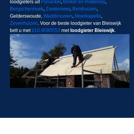
loodgieters uit
Pijnacker
,
Berkel en Rodenrijs
,
Bergschenhoek
,
Zoetermeer
,
Benthuizen
,
Gelderswoude,
Waddinxveen
,
Moerkapelle
,
Zevenhuizen
. Voor de beste loodgieter van Bleiswijk
belt u met
010-8080553
met
loodgieter Bleiswijk
.